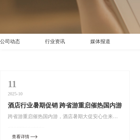
公司动态
行业资讯
媒体报道
11
2025-10
酒店行业暑期促销 跨省游重启催热国内游
跨省游重启催热国内游，酒店暑期大促安心住来源:
大洋网近日，文旅部宣布在做好疫情防控工作的前
提下恢复跨省团队旅游，随即，国内暑期旅游市场
查看详情