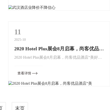
消费者而言，变化最大的...
11
2025-10
2020 Hotel Plus展会8月启幕，尚客优品酒店“美
2020 Hotel Plus展会8月启幕，尚客优品酒店“美好空
间”将精彩亮相经历过疫情重创，中国酒店业在今夏
迎来复苏反弹，聚焦文旅产业当前局势，8月12日-
查看详情
1...
页
末页