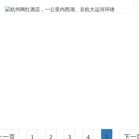
段，总会有一家必刷酒店。毫无...
上一页
1
2
3
4
5
下一