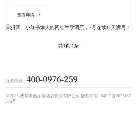
房！来源：消费日报网 试问所有酒店投资人，
查看详情
谁今年最大的梦想不是满房？ ——兰欧说
高考刚刚结束没多久，兰欧...
共
1
页
1
条
400-0976-259
服务热线
©
2026 成都市然尤桉酒店管理有限公司 版权所有
蜀ICP备2025167
276号